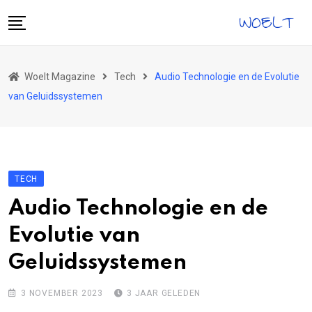
Skip
to
content
Home
Woelt Magazine
Tech
Audio Technologie en de Evolutie
Gezondheid
van Geluidssystemen
Vrije Tijd
Reizen
Eten & Drinken
TECH
Tech
Audio Technologie en de
Ontwikkeling
Evolutie van
Mode
Geluidssystemen
3 NOVEMBER 2023
3 JAAR GELEDEN