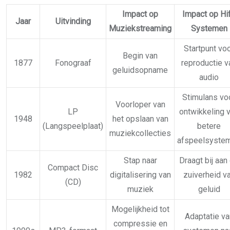
Impact op
Impact op Hif
Jaar
Uitvinding
Muziekstreaming
Systemen
Startpunt vo
Begin van
1877
Fonograaf
reproductie v
geluidsopname
audio
Stimulans vo
Voorloper van
LP
ontwikkeling 
1948
het opslaan van
(Langspeelplaat)
betere
muziekcollecties
afspeelsyste
Stap naar
Draagt bij aan
Compact Disc
1982
digitalisering van
zuiverheid v
(CD)
muziek
geluid
Mogelijkheid tot
Adaptatie va
compressie en