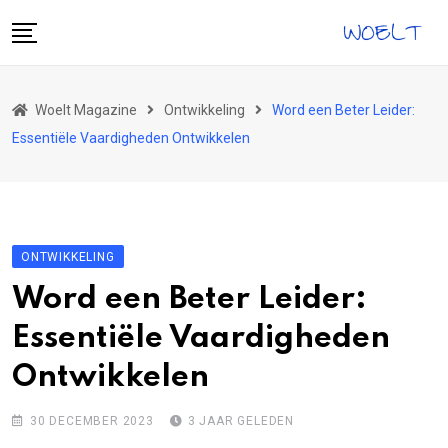
Skip
to
content
Home
Woelt Magazine
Ontwikkeling
Word een Beter Leider:
Gezondheid
Essentiële Vaardigheden Ontwikkelen
Vrije Tijd
Reizen
Eten & Drinken
ONTWIKKELING
Tech
Word een Beter Leider:
Ontwikkeling
Essentiële Vaardigheden
Mode
Ontwikkelen
30 DECEMBER 2023
3 JAAR GELEDEN