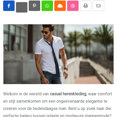
Pinterest
Whatsapp
Cloud
StumbleUpon
Print
Share
via
Email
Welkom in de wereld van
casual herenkleding
, waar comfort
en stijl samenkomen om een ongeëvenaarde elegantie te
creëren voor de hedendaagse man. Bent u op zoek naar die
perfecte balans tussen relaxte en modieuze mannenmode?