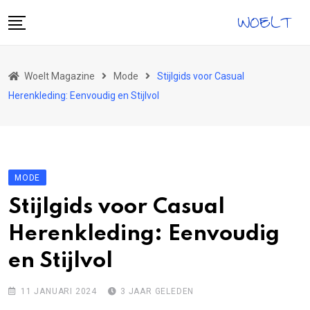
Skip
to
content
Home
Woelt Magazine
Mode
Stijlgids voor Casual
Gezondheid
Herenkleding: Eenvoudig en Stijlvol
Vrije Tijd
Reizen
Eten & Drinken
MODE
Tech
Stijlgids voor Casual
Ontwikkeling
Herenkleding: Eenvoudig
Mode
en Stijlvol
11 JANUARI 2024
3 JAAR GELEDEN