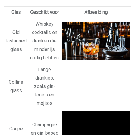
Glas
Geschikt voor
Afbeelding
Whiskey
Old
cocktails en
fashioned
dranken die
glass
minder ijs
nodig hebben
Lange
drankjes,
Collins
zoals gin-
glass
tonics en
mojitos
Champagne
Coupe
en gin-based