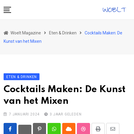
Skip
to
content
Home
Woelt Magazine
Eten & Drinken
Cocktails Maken: De
Gezondheid
Kunst van het Mixen
Vrije Tijd
Reizen
Eten & Drinken
ETEN & DRINKEN
Tech
Cocktails Maken: De Kunst
Ontwikkeling
van het Mixen
Mode
7 JANUARI 2024
3 JAAR GELEDEN
Pinterest
Whatsapp
Cloud
StumbleUpon
Print
Share